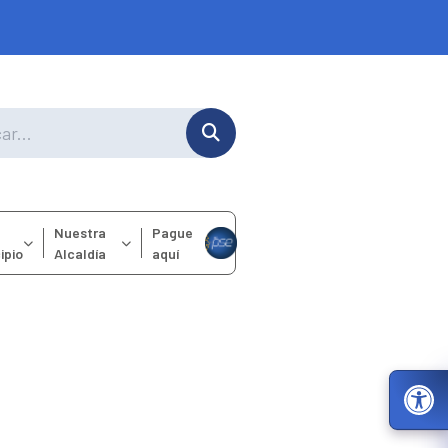
Nuestra
Pague
ipio
Alcaldía
aquí