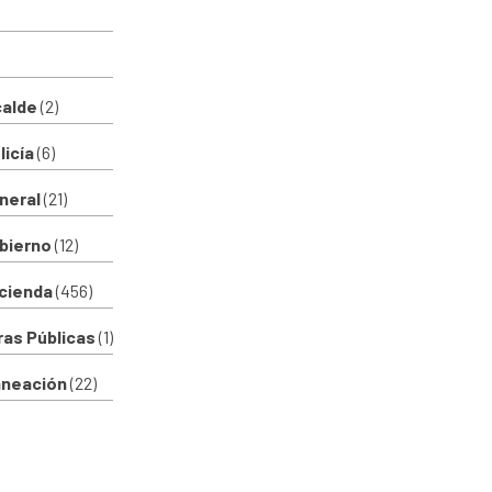
calde
(2)
licía
(6)
eneral
(21)
obierno
(12)
acienda
(456)
bras Públicas
(1)
laneación
(22)